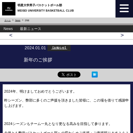
明星大学男子バスケットボール部
MEISEI UNIVERSITY BASKETBALL CLUB
ホーム
News
詳細
News 最新ニュース
<
>
2024.01.01
【お知らせ】
新年のご挨拶
2024年、明けましておめでとうございます。
昨シーズン、弊部に多くのご声援を頂きました皆様に、この場を借りて感謝申
し上げます。
2024シーズンもチーム一丸となり更なる高みを目指して参ります。
今後とも弊学バスケットボール部への変わらぬご支援・ご声援賜りますようよ