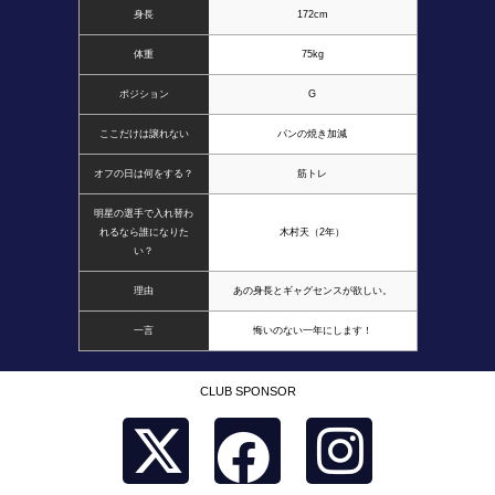
身長
172cm
体重
75kg
ポジション
G
ここだけは譲れない
パンの焼き加減
オフの日は何をする？
筋トレ
明星の選手で入れ替わ
れるなら誰になりた
木村天（2年）
い？
理由
あの身長とギャグセンスが欲しい。
一言
悔いのない一年にします！
CLUB SPONSOR