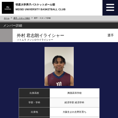
明星大学男子バスケットボール部
MEISEI UNIVERSITY BASKETBALL CLUB
ホーム
選手・スタッフ紹介
選手・スタッフ詳細
メンバー詳細
外村 君志朗イライシャー
選手
ソトムラ クンシロウイライシャー
出身高校
興国高等学校
学部・学科
経済学部 経済学科
出身地
大阪生まれ生野区育ち