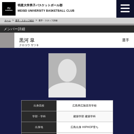
明星大学男子バスケットボール部
MEISEI UNIVERSITY BASKETBALL CLUB
ホーム
選手・スタッフ紹介
選手・スタッフ詳細
メンバー詳細
黒河 皐
選手
クロコウ サツキ
出身高校
広島県広陵高等学校
学部・学科
建築学部 建築学科
出身地
広島出身 HIPHOP育ち