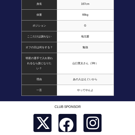
身長
167cm
体重
66kg
ポジション
G
ここだけは譲れない
地元愛
オフの日は何をする？
勉強
明星の選手で入れ替わ
れるなら誰になりた
山口寛太さん（3年）
い？
理由
あの人はえぐいから
一言
やってやんよ
CLUB SPONSOR