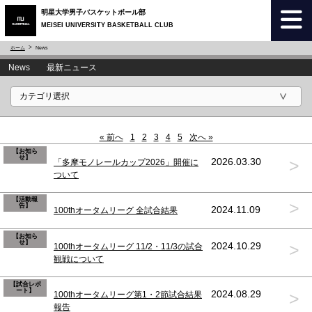
明星大学男子バスケットボール部
MEISEI UNIVERSITY BASKETBALL CLUB
ホーム
News
News 最新ニュース
« 前へ
1
2
3
4
5
次へ »
【お知ら
せ】
>
2026.03.30
「多摩モノレールカップ2026」開催に
ついて
【活動報
>
告】
2024.11.09
100thオータムリーグ 全試合結果
【お知ら
せ】
>
2024.10.29
100thオータムリーグ 11/2・11/3の試合
観戦について
【試合レポ
ート】
>
2024.08.29
100thオータムリーグ第1・2節試合結果
報告