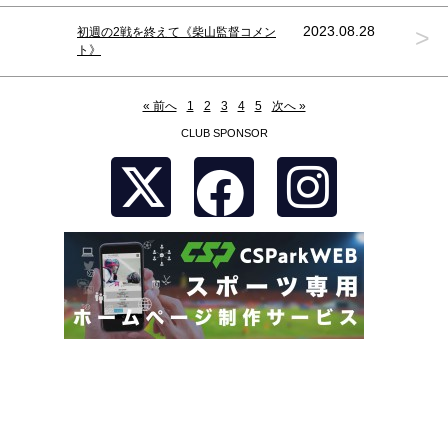
>
2023.08.28
初週の2戦を終えて《柴山監督コメン
ト》
« 前へ
1
2
3
4
5
次へ »
CLUB SPONSOR