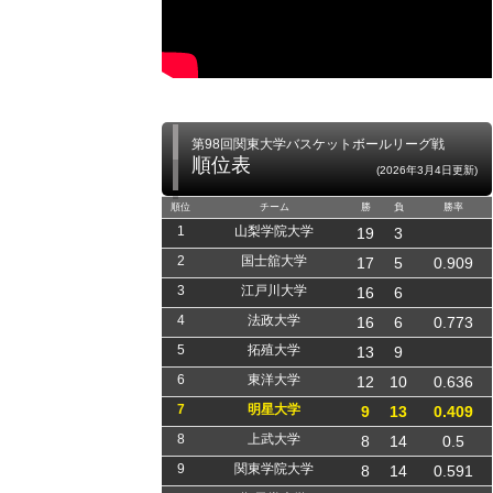
第98回関東大学バスケットボールリーグ戦
順位表
(2026年3月4日更新)
順位
チーム
勝
負
勝率
1
山梨学院大学
19
3
2
国士舘大学
17
5
0.909
3
江戸川大学
16
6
4
法政大学
16
6
0.773
5
拓殖大学
13
9
6
東洋大学
12
10
0.636
7
明星大学
9
13
0.409
8
上武大学
8
14
0.5
9
関東学院大学
8
14
0.591