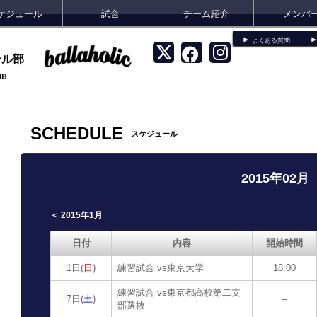
ケジュール
試合
チーム紹介
メンバ
よくある質問
ール部
UB
SCHEDULE
スケジュール
2015年02月
＜ 2015年1月
日付
内容
開始時間
1日(
日
)
練習試合 vs東京大学
18:00
練習試合 vs東京都高校第二支
7日(
土
)
--
部選抜