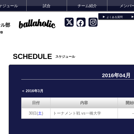
ケジュール
試合
チーム紹介
メンバ
よくある質問
ール部
UB
SCHEDULE
スケジュール
2016年04月
＜ 2016年3月
日付
内容
開始
30日(
土
)
トーナメント戦 vs一橋大学
-