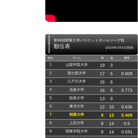
第98回関東大学バスケットボールリーグ戦
順位表
(2026年3月4日更新)
順位
チーム
勝
負
勝率
1
山梨学院大学
19
3
2
国士舘大学
17
5
0.909
3
江戸川大学
16
6
4
法政大学
16
6
0.773
5
拓殖大学
13
9
6
東洋大学
12
10
0.636
7
明星大学
9
13
0.409
8
上武大学
8
14
0.5
9
関東学院大学
8
14
0.591